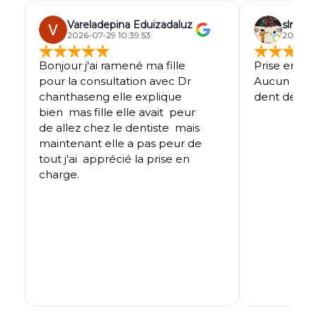
Vareladepina Eduizadaluz
slm bsi
2026-07-29 10:39:53
2026-07
Bonjour j'ai ramené ma fille 
Prise en cha
pour la consultation avec Dr 
Aucun prob
chanthaseng elle explique 
dent de sag
bien  mas fille elle avait  peur 
de allez chez le dentiste  mais 
maintenant elle a pas peur de 
tout j'ai  apprécié la prise en 
charge.