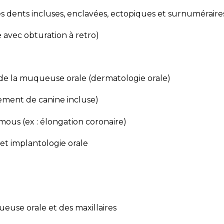
 dents incluses, enclavées, ectopiques et surnuméraires 
e avec obturation à retro)
de la muqueuse orale (dermatologie orale)
gement de canine incluse)
mous (ex : élongation coronaire)
 et implantologie orale
use orale et des maxillaires